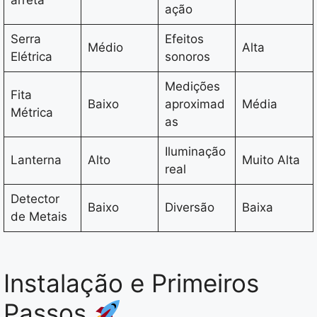
arreta
ação
Serra
Efeitos
Médio
Alta
Elétrica
sonoros
Medições
Fita
Baixo
aproximad
Média
Métrica
as
Iluminação
Lanterna
Alto
Muito Alta
real
Detector
Baixo
Diversão
Baixa
de Metais
Instalação e Primeiros
Passos