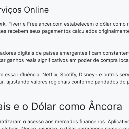
rviços Online
k, Fiverr e Freelancer.com estabelecem o dólar como mo
países recebem seus pagamentos calculados originalmen
hadores digitais de países emergentes ficam constante
ar ganhos reais significativos em poder de compra local
sa influência. Netflix, Spotify, Disney+ e outros serv
lar, ajustando valores regionais conforme paridades 
ais e o Dólar como Âncora
cratizaram o acesso aos mercados financeiros. Aplicat
os globais. Nesse universo, o dólar permanece como a 