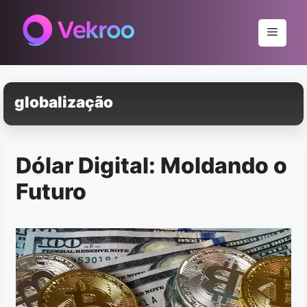
Pular
para
Menu
o
conteúdo
globalização
Dólar Digital: Moldando o
Futuro