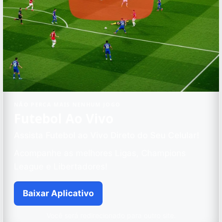
NÃO PERCA MAIS NENHUM JOGO
Futebol Ao Vivo
Assista Futebol ao Vivo Direto do Seu Celular!
Acompanhe as melhores Ligas, Champions
League e Libertadores!
Baixar Aplicativo
Você será redirecionado para outro site.