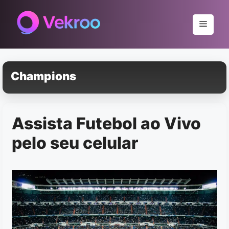
Pular
para
Menu
o
conteúdo
Champions
Assista Futebol ao Vivo
pelo seu celular