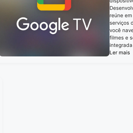
dispositi
Desenvolv
reúne em 
serviços 
você nave
filmes e 
integrada
Ler mais