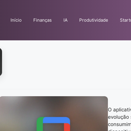
Início
Finanças
IA
Produtividade
Star
O aplicat
evolução 
consumim