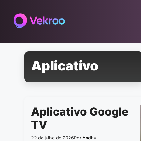
Pular
para
o
conteúdo
Aplicativo
Aplicativo Google
TV
22 de julho de 2026
Por
Andhy