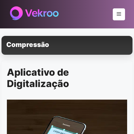
Pular
para
Menu
o
conteúdo
Compressão
Aplicativo de
Digitalização