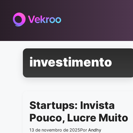
Pular
para
o
conteúdo
investimento
Startups: Invista
Pouco, Lucre Muito
13 de novembro de 2025
Por
Andhy