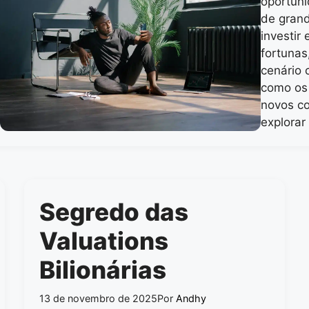
oportuni
de grand
investir
fortunas
cenário 
como os
novos co
explora
Segredo das
Valuations
Bilionárias
13 de novembro de 2025
Por
Andhy