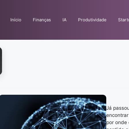
Início
Finanças
IA
Produtividade
Star
Já passou
encontrar
por onde 