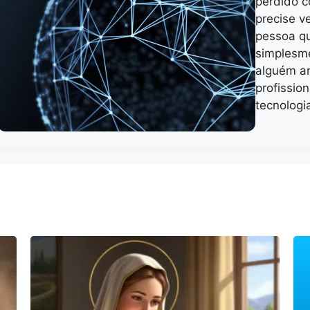
perdido c
precise v
pessoa q
simplesme
alguém a
profission
tecnologi