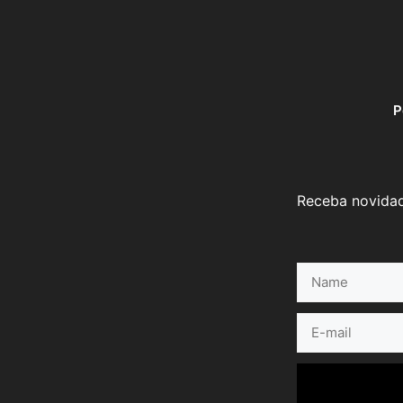
P
Receba novidad
Name
E-
mail