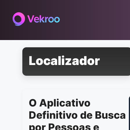
Pular
para
o
conteúdo
Localizador
O Aplicativo
Definitivo de Busca
por Pessoas e