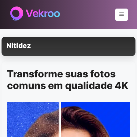
Pular
para
Menu
o
conteúdo
Nitidez
Transforme suas fotos
comuns em qualidade 4K