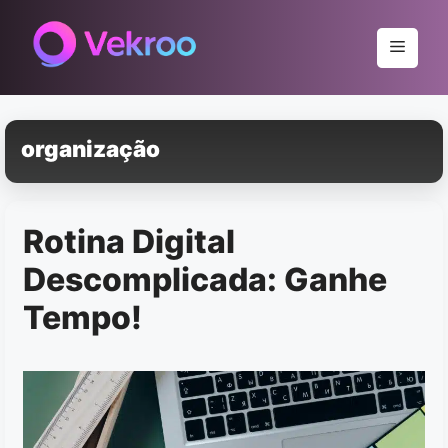
Pular
para
Menu
o
conteúdo
organização
Rotina Digital
Descomplicada: Ganhe
Tempo!