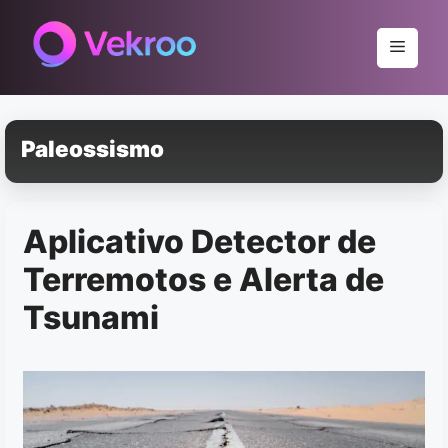
Pular
para
Menu
o
conteúdo
Paleossismo
Aplicativo Detector de
Terremotos e Alerta de
Tsunami