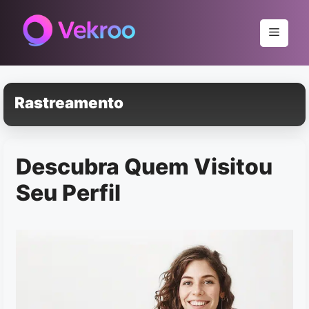
Pular
para
Menu
o
conteúdo
Rastreamento
Descubra Quem Visitou
Seu Perfil