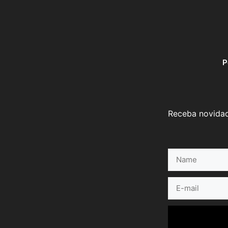
P
Receba novidad
Name
E-
mail