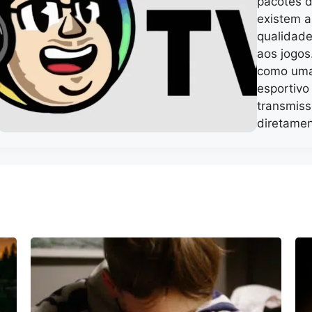
pacotes d
existem a
qualidad
aos jogos
como uma
esportivo
transmiss
diretame