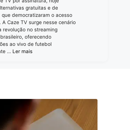
e TV por assinatura, hoje
lternativas gratuitas e de
e que democratizaram o acesso
. A Caze TV surge nesse cenário
 revolução no streaming
 brasileiro, oferecendo
ões ao vivo de futebol
nte …
Ler mais