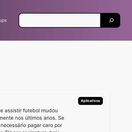
Pesquisar
tups
Categorias
Aplicativos
e assistir futebol mudou
ente nos últimos anos. Se
 necessário pagar caro por