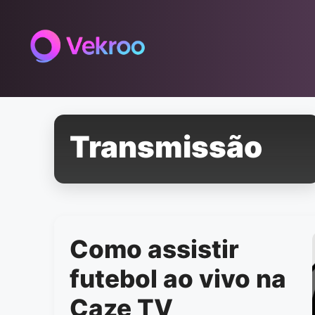
Pular
para
o
conteúdo
Transmissão
Como assistir
futebol ao vivo na
Caze TV