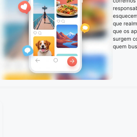
corremos 
responsab
esquecem
que realm
que os ap
surgem co
quem bu