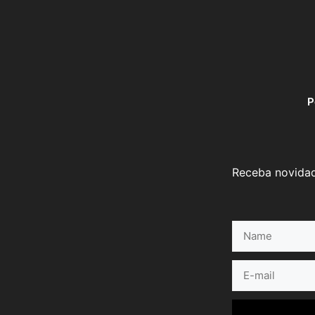
P
Receba novidad
Name
E-
mail