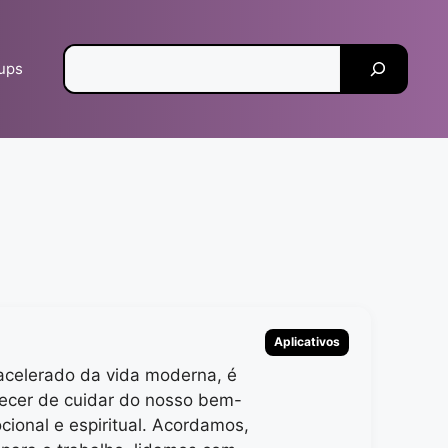
Pesquisar
tups
Categorias
Aplicativos
acelerado da vida moderna, é
uecer de cuidar do nosso bem-
cional e espiritual. Acordamos,