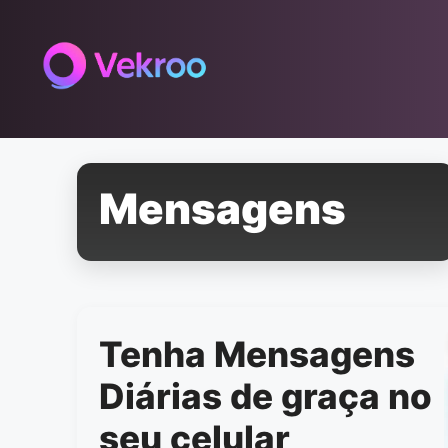
Pular
para
o
conteúdo
Mensagens
Tenha Mensagens
Diárias de graça no
seu celular