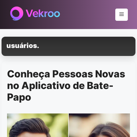
Pular
para
Menu
o
conteúdo
usuários.
Conheça Pessoas Novas
no Aplicativo de Bate-
Papo