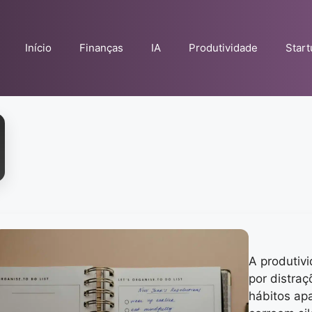
Início
Finanças
IA
Produtividade
Star
A produtiv
por distraç
hábitos ap