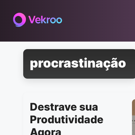
Pular
para
o
conteúdo
procrastinação
Destrave sua
Produtividade
Agora