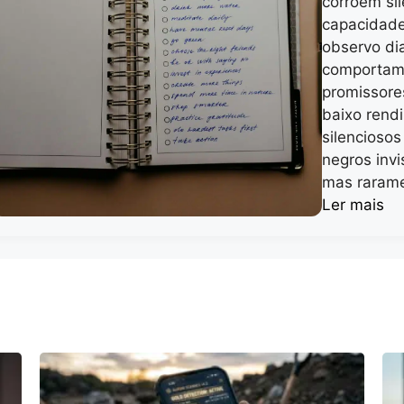
corroem si
capacidade
observo di
comportam
promissore
baixo rend
silencioso
negros invi
mas rarame
Ler mais