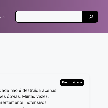
Pesquisar
tups
Categorias
Produtividade
idade não é destruída apenas
ões óbvias. Muitas vezes,
arentemente inofensivos