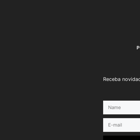
P
Receba novidad
Name
E-
mail