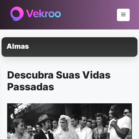
Pular
para
Menu
o
conteúdo
Almas
Descubra Suas Vidas
Passadas