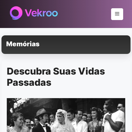
Pular
para
Menu
o
conteúdo
Memórias
Descubra Suas Vidas
Passadas