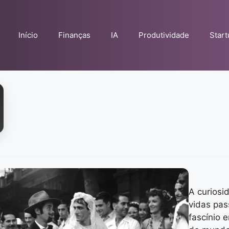
Início
Finanças
IA
Produtividade
Star
A curios
vidas pas
fascínio 