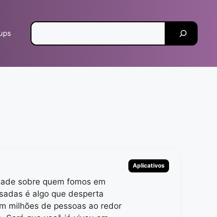
Pesquisar
tups
Categorias
Aplicativos
idade sobre quem fomos em
sadas é algo que desperta
em milhões de pessoas ao redor