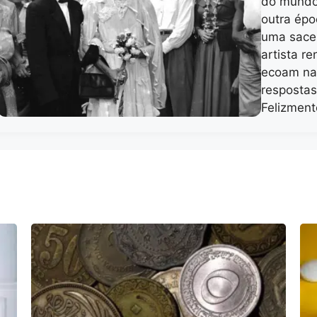
do mundo.
outra épo
uma sacer
artista r
ecoam na
respostas
Felizmen