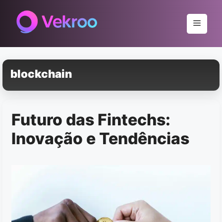
Pular
para
Menu
o
conteúdo
blockchain
Futuro das Fintechs:
Inovação e Tendências